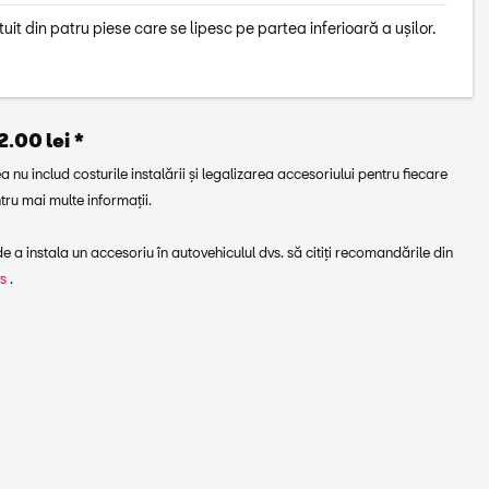
it din patru piese care se lipesc pe partea inferioară a ușilor.
.00 lei *
a nu includ costurile instalării și legalizarea accesoriului pentru fiecare
ru mai multe informații.
 a instala un accesoriu în autovehiculul dvs. să citiți recomandările din
vs
.