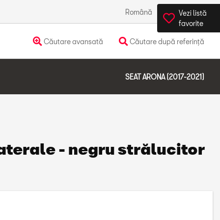
Română
România
Vezi listă
favorite
Căutare avansată
Căutare după referință
SEAT ARONA (2017-2021)
terale - negru strălucitor