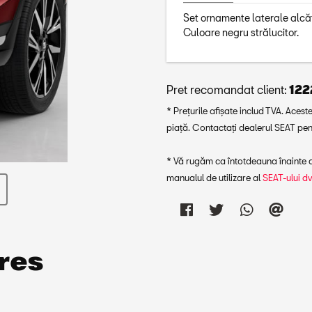
Set ornamente laterale alcătu
Culoare negru strălucitor.
Pret recomandat client:
1222
* Prețurile afișate includ TVA. Aceste
piață. Contactați dealerul SEAT pent
* Vă rugăm ca întotdeauna înainte de
manualul de utilizare al
SEAT-ului d
res