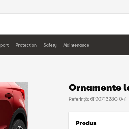
sport
Protection
Safety
Maintenance
Ornamente la
Referinţă: 6F9071328C 041
Produs