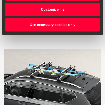
Customize
000071129T
Suporte para esquis e pranchas de snowboard, 6 pares
Use necessary cookies only
Aceder ao produto