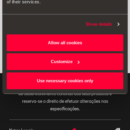
of their services.
Imprimir
Show details
* Antes de instalar um acessório no seu veículo, leia sempre as
recomendações que constam
do manual do seu SEAT
.
Allow all cookies
Customize
Use necessary cookies only
ACESSÓRIOS ORIGINAIS - A SEAT aplica uma política
de desenvolvimento contínuo dos seus produtos e
reserva-se o direito de efetuar alterações nas
especificações.