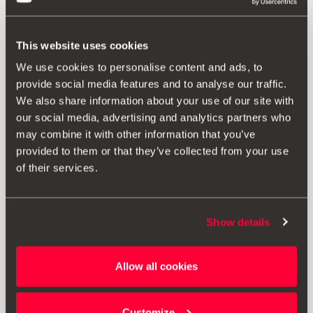
This website uses cookies
We use cookies to personalise content and ads, to
provide social media features and to analyse our traffic.
We also share information about your use of our site with
our social media, advertising and analytics partners who
may combine it with other information that you’ve
provided to them or that they’ve collected from your use
of their services.
Produto
Tem uma frota de veículos? Equipe todos eles com um
Show details
triângulo refletor de segurança com catadióptrico, para
proteger condutor e veículo. Incluem pés rebatíveis de
elevada estabilidade e bolsa. Pedido mínimo de 150
Allow all cookies
unidades.
Customize