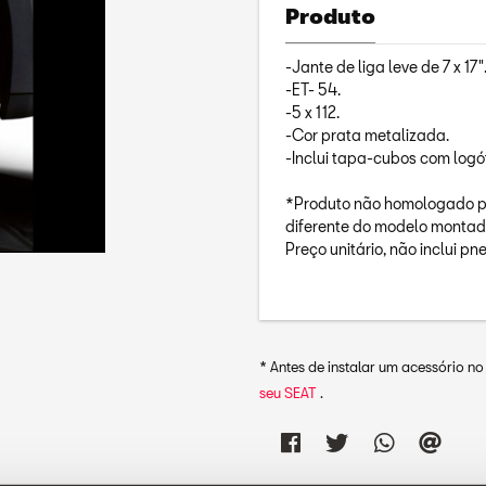
Produto
-Jante de liga leve de 7 x 17"
-ET- 54.
-5 x 112.
-Cor prata metalizada.
-Inclui tapa-cubos com logó
*Produto não homologado pa
diferente do modelo montad
Preço unitário, não inclui pn
* Antes de instalar um acessório n
seu SEAT
.