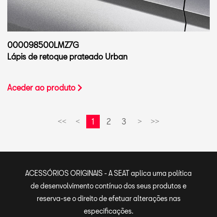
000098500LMZ7G
Lápis de retoque prateado Urban
Aceder ao produto
1
2
3
<<
<
>
>>
ACESSÓRIOS ORIGINAIS - A SEAT aplica uma política
de desenvolvimento contínuo dos seus produtos e
reserva-se o direito de efetuar alterações nas
especificações.