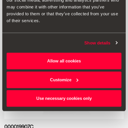
our social media, advertising and analytics partners who
Aceder ao produto
may combine it with other information that you’ve
provided to them or that they’ve collected from your use
of their services.
Show details
Allow all cookies
Customize
Use necessary cookies only
000019907C