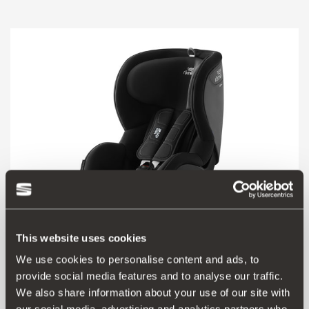
This website uses cookies
We use cookies to personalise content and ads, to
000019909H
provide social media features and to analyse our traffic.
Cadeira para crianças TRIFIX 2 i-Size
We also share information about your use of our site with