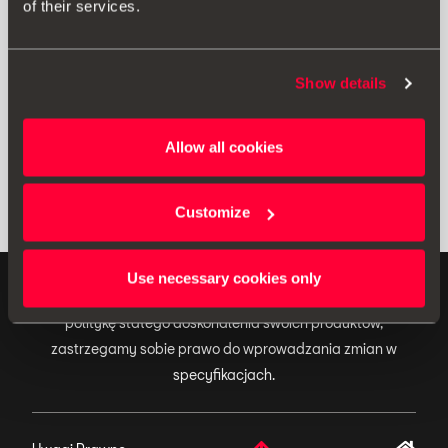
of their services.
Drukuj
Show details
* Należy zapoznać się z zaleceniami zawartymi w instrukcji obsługi
pojazdu przed zamontowaniem akcesorium w
swoim SEAT-cie
.
Allow all cookies
Customize
Use necessary cookies only
ORYGINALNE AKCESORIA Ponieważ firma SEAT stosuje
politykę stałego doskonalenia swoich produktów,
zastrzegamy sobie prawo do wprowadzania zmian w
specyfikacjach.