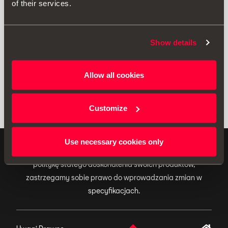
of their services.
Drukuj
Show details
* Należy zapoznać się z zaleceniami zawartymi w instrukcji obsługi
pojazdu przed zamontowaniem akcesorium w
swoim SEAT-cie
.
Allow all cookies
Customize
Use necessary cookies only
ORYGINALNE AKCESORIA Ponieważ firma SEAT stosuje
politykę stałego doskonalenia swoich produktów,
zastrzegamy sobie prawo do wprowadzania zmian w
specyfikacjach.