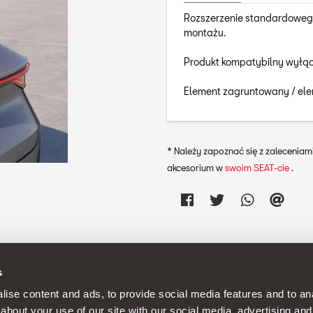
Rozszerzenie standardowego 
montażu.
Produkt kompatybilny wyłącz
Element zagruntowany / el
* Należy zapoznać się z zalecenia
akcesorium w
swoim SEAT-cie
.
s
 politykę stałego doskonalenia swoich produktów, zastrzegamy so
ise content and ads, to provide social media features and to anal
about your use of our site with our social media, advertising and