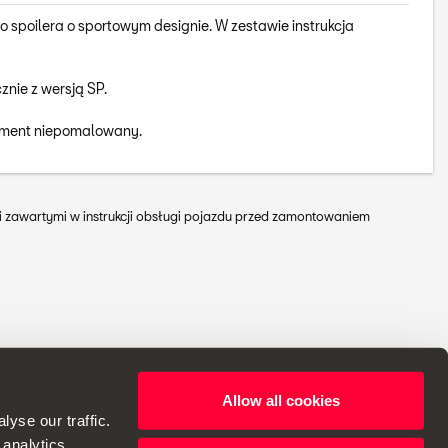
spoilera o sportowym designie. W zestawie instrukcja
nie z wersją SP.
ement niepomalowany.
mi zawartymi w instrukcji obsługi pojazdu przed zamontowaniem
Allow all cookies
bie prawo do wprowadzania zmian w specyfikacjach.
yse our traffic.
 analytics