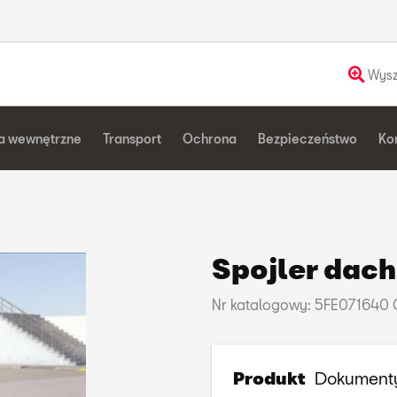
Wysz
a wewnętrzne
Transport
Ochrona
Bezpieczeństwo
Ko
Spojler dac
Nr katalogowy: 5FE071640
Produkt
Dokument