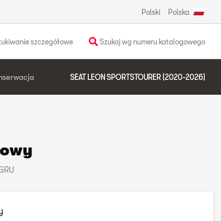
Polski
Polska
ukiwanie szczegółowe
Szukaj wg numeru katalogowego
nserwacja
SEAT LEON SPORTSTOURER (2020-2026)
howy
 GRU
y