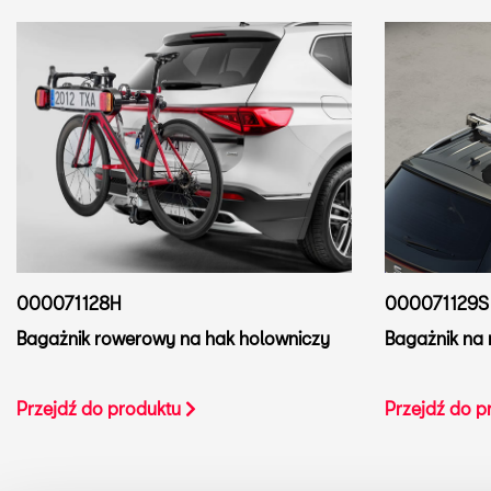
000071128H
000071129S
Bagażnik rowerowy na hak holowniczy
Bagażnik na 
Przejdź do produktu
Przejdź do 