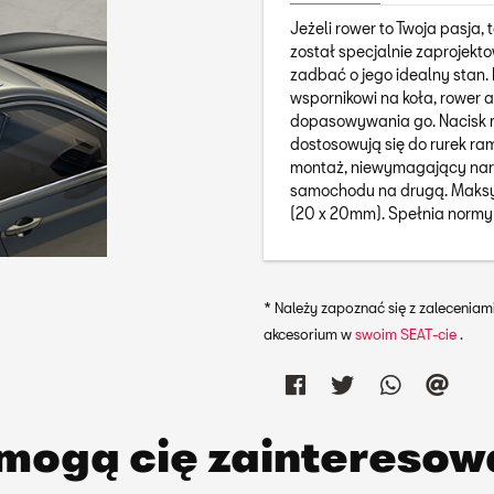
Jeżeli rower to Twoja pasja
został specjalnie zaprojekt
zadbać o jego idealny stan.
wspornikowi na koła, rower 
dopasowywania go. Nacisk ro
dostosowują się do rurek ram
montaż, niewymagający narz
samochodu na drugą. Maksym
(20 x 20mm). Spełnia normy
* Należy zapoznać się z zalecenia
akcesorium w
swoim SEAT-cie
.
 mogą cię zaintereso