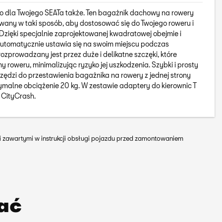
, to dla Twojego SEATa także. Ten bagażnik dachowy na rowery
owany w taki sposób, aby dostosować się do Twojego roweru i
 Dzięki specjalnie zaprojektowanej kwadratowej obejmie i
automatycznie ustawia się na swoim miejscu podczas
zprowadzany jest przez duże i delikatne szczęki, które
y roweru, minimalizując ryzyko jej uszkodzenia. Szybki i prosty
ędzi do przestawienia bagażnika na rowery z jednej strony
alne obciążenie 20 kg. W zestawie adaptery do kierownic T
 CityCrash.
mi zawartymi w instrukcji obsługi pojazdu przed zamontowaniem
wać