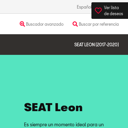
Español
México
Ver lista
de deseos
Buscador avanzado
Buscar por referencia
SEAT LEON (2017-2020)
SEAT Leon
Es siempre un momento ideal para un