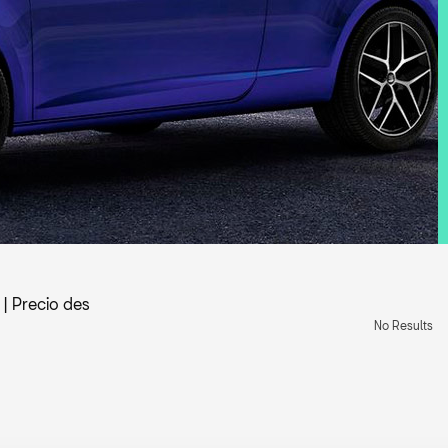
|
Precio des
No Results