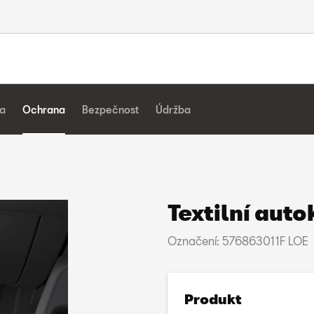
a
Ochrana
Bezpečnost
Údržba
Textilní aut
Označení: 576863011F LOE
Produkt