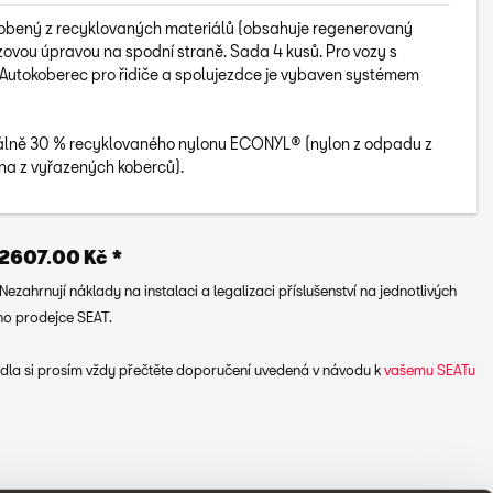
obený z recyklovaných materiálů (obsahuje regenerovaný
zovou úpravou na spodní straně. Sada 4 kusů. Pro vozy s
 Autokoberec pro řidiče a spolujezdce je vybaven systémem
álně 30 % recyklovaného nylonu ECONYL® (nylon z odpadu z
ákna z vyřazených koberců).
2607.00 Kč *
zahrnují náklady na instalaci a legalizaci příslušenství na jednotlivých
ého prodejce SEAT.
ozidla si prosím vždy přečtěte doporučení uvedená v návodu k
vašemu SEATu