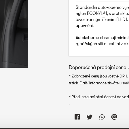
Standardní autokoberec vyr
nylon ECONYL®), s protisklu
levostranným řízením (LHD).
upevnění.
Autokoberce obsahují minim
rybářských sítí a textilní vl
Doporučená prodejní cena:
* Zobrazené ceny jsou včetně DPH. Ne
trzích. Další informace získáte u sv
* Před instalací příslušenství do v
.