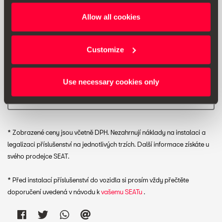
(45. týden) s hlavicí ze série HIGH je potřeba pouzdro
6J0711693. Pro Toledo s hlavicí ze série PUR není pouzdro
Allow all cookies
potřeba.
Customize
Doporučená prodejní cena:
4456.00 Kč *
Use necessary cookies only
Vytisknout
* Zobrazené ceny jsou včetně DPH. Nezahrnují náklady na instalaci a
legalizaci příslušenství na jednotlivých trzích. Další informace získáte u
svého prodejce SEAT.
* Před instalací příslušenství do vozidla si prosím vždy přečtěte
doporučení uvedená v návodu k
vašemu SEATu
.