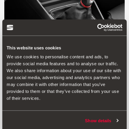
This website uses cookies
We use cookies to personalise content and ads, to
provide social media features and to analyse our traffic.
We also share information about your use of our site with
Produkt
Dokumenty
our social media, advertising and analytics partners who
may combine it with other information that you’ve
Tato hlavice řadicí páky, originální příslušenství SEAT,
provided to them or that they’ve collected from your use
vyzařuje sportovní styl a charakter, kombinuje hliník a
of their services.
pochromování a má personalizaci vložek Tornado Red. K
dispozici je v 5rychlostní verzi. Instaluje se stejně jako
sériový díl. Není vhodná pro vozidla s automatickou
převodovkou. Příslušenství lze použít pro Leon Cupra a
Show details
Toledo. Pro vozy Toledo vyrobené po listopadu 2013