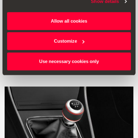
Show details
5F0064230A
Allow all cookies
Ручка важеля перемикання передач, сферична, 6
швидкостей — алюміній
Customize
12954.00 ₴
Use necessary cookies only
Перейти до продукту