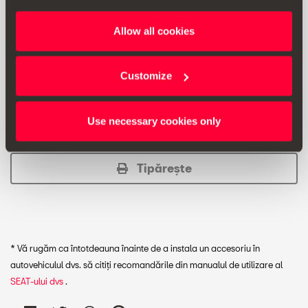
Allow all cookies
Pret recomandat client:
229.00 lei *
Customize
Adăugați la favorite
Use necessary cookies only
Vezi listă favorite
Tipărește
* Vă rugăm ca întotdeauna înainte de a instala un accesoriu în
autovehiculul dvs. să citiți recomandările din manualul de utilizare al
SEAT-ului dvs
.