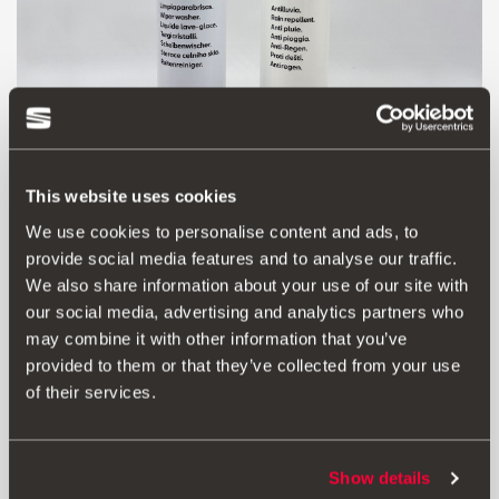
This website uses cookies
We use cookies to personalise content and ads, to
provide social media features and to analyse our traffic.
Produs
We also share information about your use of our site with
our social media, advertising and analytics partners who
Stratul antiploaie este un produs inovator, care
may combine it with other information that you’ve
protejează geamurile vehiculului de ploaie, zăpadă și
gheață. Datorită efectului hidrofob, picăturile de ploaie
provided to them or that they’ve collected from your use
ating foarte puțin sticla, se scurg repede și dispar de pe
of their services.
parbriz. Drept urmare, beneficiați de vizibilitate mai
bună, atât ziua, cât și noaptea, fără să porniți
ștergătoarele. Kitul antiploaie conține un spray de
Show details
curățare a parbrizului și un spray de protecție antiploaie.