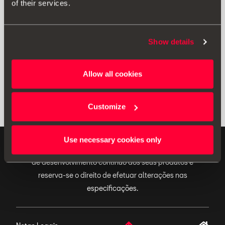
of their services.
Imprimir
Show details
* Antes de instalar um acessório no seu veículo, leia sempre as
recomendações que constam
do manual do seu SEAT
.
Allow all cookies
Customize
Use necessary cookies only
ACESSÓRIOS ORIGINAIS - A SEAT aplica uma política
de desenvolvimento contínuo dos seus produtos e
reserva-se o direito de efetuar alterações nas
especificações.