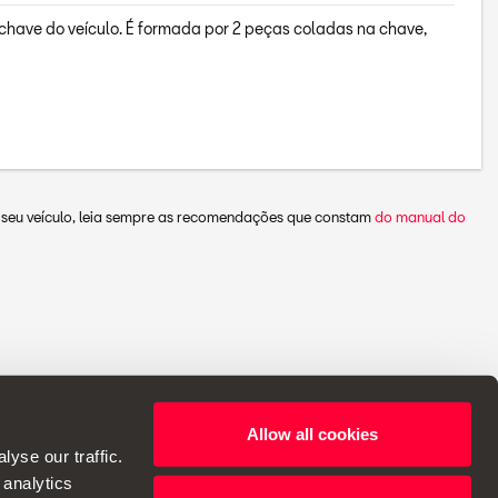
chave do veículo. É formada por 2 peças coladas na chave,
o seu veículo, leia sempre as recomendações que constam
do manual do
Allow all cookies
reito de efetuar alterações nas especificações.
yse our traffic.
 analytics