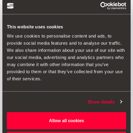
This website uses cookies
We use cookies to personalise content and ads, to
provide social media features and to analyse our traffic.
We also share information about your use of our site with
our social media, advertising and analytics partners who
may combine it with other information that you’ve
provided to them or that they’ve collected from your use
Produto
of their services.
Há memórias que têm a sua própria fragrância. Porque
não vivê-las dentro do seu SEAT? O ambientador "Insilver
Show details
Passion"" irá encher o interior do seu veículo com uma
fragrância natural e agradável, para que desfrute de
um ambiente de condução seguro. Recarregável com 2
Allow all cookies
pastilhas do mesmo aroma ou combinando 2 pastilhas
diferentes."""