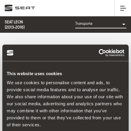
SEAT LEON
(2013-2016)
CATEGORIA: TRANSPORTE
This website uses cookies
Ordenar por:
We use cookies to personalise content and ads, to
Data de lançamento
|
A-Z
|
Z-A
|
Preço asc
|
Preço desc
provide social media features and to analyse our traffic.
No Results
We also share information about your use of our site with
our social media, advertising and analytics partners who
may combine it with other information that you’ve
provided to them or that they’ve collected from your use
of their services.