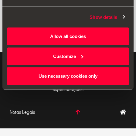
Show details
Allow all cookies
Customize
ACESSÓRIOS ORIGINAIS - A SEAT aplica uma política
de desenvolvimento contínuo dos seus produtos e
Use necessary cookies only
reserva-se o direito de efetuar alterações nas
especificações.
Notas Legais