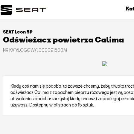
Ka
SEAT Leon 5P
Odświeżacz powietrza Calima
NR KATALOGOWY:
000091500M
Kiedy coś nam się podoba, to zawsze chcemy, żeby trwało troch
odświeżacz Calima z zapachem pieprzu różowego jest wypos
utrwalania zapachu: korzystaj kiedy chcesz i zapobiegaj osłabi
używasz. Dostępny w blistrach po 15 sztuk.