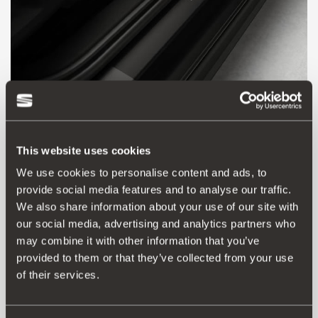
This website uses cookies
Producto
Documentos
We use cookies to personalise content and ads, to
provide social media features and to analyse our traffic.
Folio adhesivo negro, con el nombre del modelo,
We also share information about your use of our site with
adaptado a la forma de la estribera para proteger las
our social media, advertising and analytics partners who
zonas de entrada de pasajeros.
may combine it with other information that you’ve
Incluye instrucciones y elementos de montaje.
provided to them or that they’ve collected from your use
of their services.