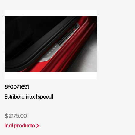
6F0071691
Estribera inox (speed)
$ 2175.00
Ir al producto