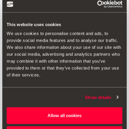
This website uses cookies
We use cookies to personalise content and ads, to
provide social media features and to analyse our traffic.
We also share information about your use of our site with
our social media, advertising and analytics partners who
may combine it with other information that you’ve
Prodotto
provided to them or that they’ve collected from your use
of their services.
Cavo MFI 3 in 1 Cavi USB tipo C, micro-USB e di Lightning
(Apple)
Design 3 in 1 per eseguire ricarica e trasferimento dati
Show details
contemporaneamente.
Velocità di trasferimento dati fino a 480 Mbps
Uscita: 2,4 A
Allow all cookies
Lunghezza del cavo: 1 metro • Adattatore USB a tipo C
con corpo di alluminio.