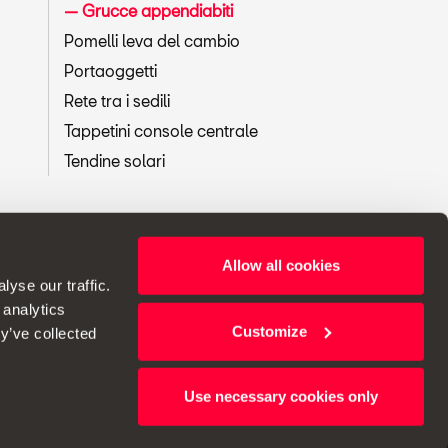
Grucce appendiabiti
Pomelli leva del cambio
Portaoggetti
Rete tra i sedili
Tappetini console centrale
Tendine solari
Allow all cookies
i apportare modifiche alle specifiche.
yse our traffic.
 analytics
Customize
y’ve collected
Use necessary cookies only