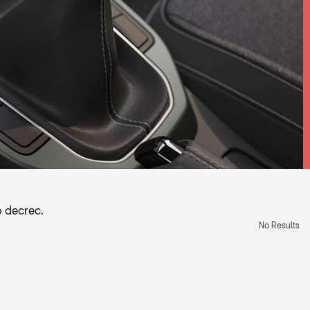
 decrec.
No Results