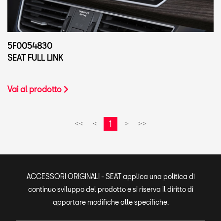
5F0054830
SEAT FULL LINK
Vai al prodotto
1
<<
<
>
>>
ACCESSORI ORIGINALI - SEAT applica una politica di
continuo sviluppo del prodotto e si riserva il diritto di
apportare modifiche alle specifiche.