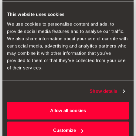
This website uses cookies
We use cookies to personalise content and ads, to
provide social media features and to analyse our traffic.
We also share information about your use of our site with
our social media, advertising and analytics partners who
may combine it with other information that you’ve
provided to them or that they’ve collected from your use
of their services.
Proizvod
Dokumenti
Mini adapter za priključivanje vozila s 13-polnim
utikačima na 7-polne kamp prikolice ili prikolice. Ova
Show details
dodatna oprema nije prikladna za Leon Cupru
Allow all cookies
Customize