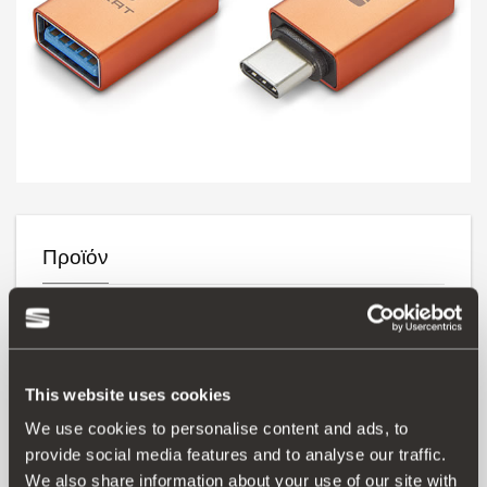
Προϊόν
Γνωρίζουμε πόσο γρήγορα αλλάζει η τεχνολογία, για αυτό
το SEAT σου έχει είσοδο USB τύπου 3.1C, αλλά αν ο
φορτιστής του κινητού σου έχει έξοδο USB τύπου 2.0B, δεν
πειράζει, δεν χρειάζεται να αλλάξεις κάτι: με αυτόν τον
This website uses cookies
αντάπτορα μπορείς να συνεχίσεις να φορτίζεις το κινητό
στο SEAT σου.
We use cookies to personalise content and ads, to
provide social media features and to analyse our traffic.
We also share information about your use of our site with