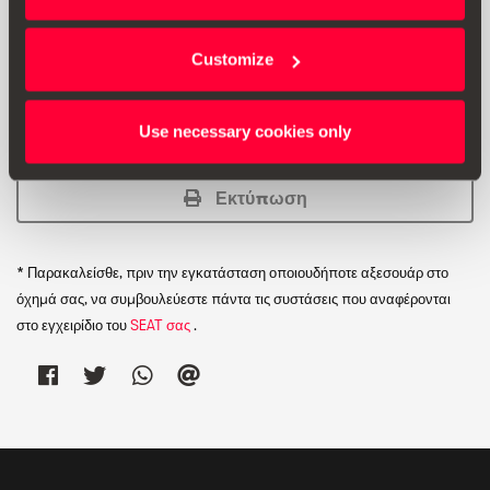
Πρόσθετη πληροφορία: ο κωδικός αριθμός του υποποδίου
είναι 5FA071750 3Q7 (δεν είναι συμβατό με τα μοντέλα:
CUPRA BORN, SEAT IBIZA, SEAT ARONA).
Customize
Use necessary cookies only
Εκτύπωση
* Παρακαλείσθε, πριν την εγκατάσταση οποιουδήποτε αξεσουάρ στο
όχημά σας, να συμβουλεύεστε πάντα τις συστάσεις που αναφέρονται
στο εγχειρίδιο του
SEAT σας
.