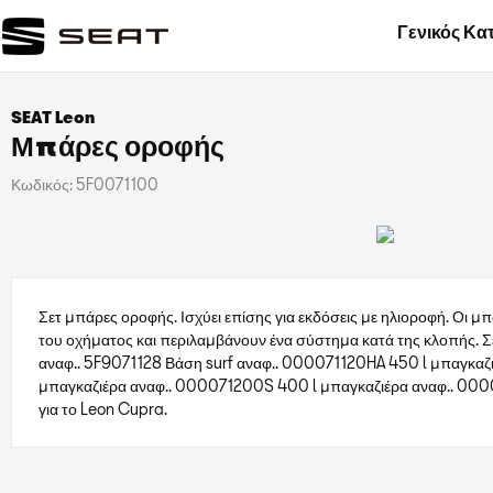
Γενικός Κα
SEAT Leon
Μπάρες οροφής
Κωδικός:
5F0071100
Σετ μπάρες οροφής. Ισχύει επίσης για εκδόσεις με ηλιοροφή. Οι 
του οχήματος και περιλαμβάνουν ένα σύστημα κατά της κλοπής.
αναφ.. 5F9071128 Βάση surf αναφ.. 000071120HA 450 l μπαγκαζ
μπαγκαζιέρα αναφ.. 000071200S 400 l μπαγκαζιέρα αναφ.. 0000
για το Leon Cupra.