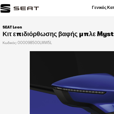
Γενικός Κα
SEAT Leon
Κιτ επιδιόρθωσης βαφής μπλε Mys
Κωδικός:
000098500LMW5L