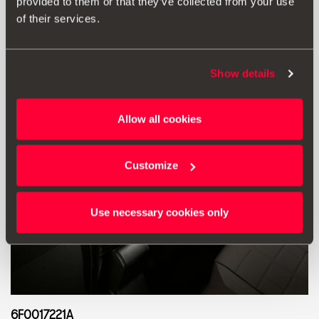
provided to them or that they’ve collected from your use
Μετάβαση στο προϊόν
of their services.
Show details
Allow all cookies
Customize
Use necessary cookies only
6F0017221A