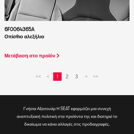
6F0064365A
Οπίσθιο αλεξήλιο
Μετάβαση στο προϊόν
1
2
3
<<
<
>
>>
Γνήσια Αξεσουάρ Η SEAT εφαρμόζει μια συνεχή
αναπτυξιακή πολιτική στα προϊόντα της και διατηρεί το
δικαίωμα να κάνει αλλαγές στις προδιαγραφές.