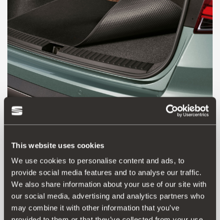
Producto
This website uses cookies
Bandeja adaptada a las dimensiones tanto del piso
We use cookies to personalise content and ads, to
superior como inferior del maletero.
provide social media features and to analyse our traffic.
Esta bandeja es de moqueta por una cara y superficie
We also share information about your use of our site with
plástica por la otra, de esta forma se adapta a todas
sus necesidades, estética idéntica al estado de serie y
our social media, advertising and analytics partners who
por otro lado puede transportar objetos húmedos y
may combine it with other information that you’ve
sucios sin dañar el maletero.
provided to them or that they’ve collected from your use