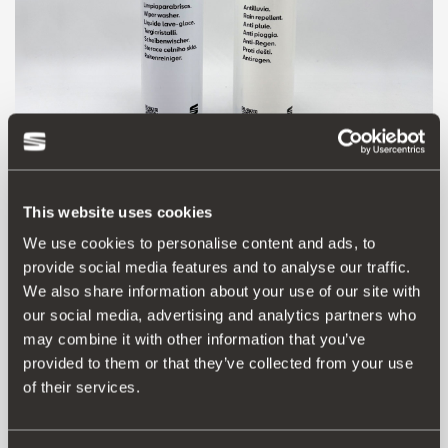
This website uses cookies
Producto
We use cookies to personalise content and ads, to
provide social media features and to analyse our traffic.
El antilluvia es un inovador producto repelente de lluvia,
We also share information about your use of our site with
nieve y hielo para lunas de vehículos. Gracias a su efecto
our social media, advertising and analytics partners who
hidrofóbico, las gotas de lluvia apenas tocan la
may combine it with other information that you’ve
superficie y ruedan fácilmente hasta desaparecer del
provided to them or that they’ve collected from your use
parabrisas. El resultado es una mayor visibilidad al
of their services.
volante tanto diurna como nocturna sin necesidad de
usar los limpiaparabrisas. El kit antilluvia esta
compuesto por un spray limpiaparabrisas y un spray