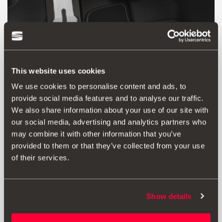
This website uses cookies
We use cookies to personalise content and ads, to
provide social media features and to analyse our traffic.
We also share information about your use of our site with
Produkt
Unterlagen
our social media, advertising and analytics partners who
may combine it with other information that you’ve
Die Aluminiumpedale unterstreichen nicht nur den
provided to them or that they’ve collected from your use
sportlichen Charakter Ihres SEAT, sondern sorgen dank
of their services.
ihrer Gummioberfläche auch für zusätzlichen Grip und
ein sportlicheres Fahrgefühl.
Wichtig: Fußablage nicht im Lieferumfang enthalten.
Show details
Zusatzinformation: Die OT-Nummer der Fußablage lautet