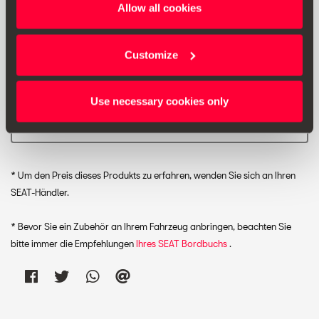
5FA071750 3Q7 (nicht kompatibel mit folgenden
Allow all cookies
Modellen: CUPRA Born, SEAT IBIZA, SEAT ARONA).
Customize
Unverbindliche Preisempfehlung:
*
Use necessary cookies only
Drucken
* Um den Preis dieses Produkts zu erfahren, wenden Sie sich an Ihren
SEAT-Händler.
* Bevor Sie ein Zubehör an Ihrem Fahrzeug anbringen, beachten Sie
bitte immer die Empfehlungen
Ihres SEAT Bordbuchs
.