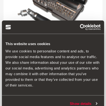
This website uses cookies
We use cookies to personalise content and ads, to
Produkt
provide social media features and to analyse our traffic.
We also share information about your use of our site with
Ein Profi-Werkzeugkasten, der einfach alle Stück spielt.
our social media, advertising and analytics partners who
Dieses Set mit 42 Teilen lässt dich garantiert nicht im
may combine it with other information that you’ve
Stich. Die Werkzeuge verfügen über eine Ratschen- und
provided to them or that they’ve collected from your use
Schraubendreherfunktion mit Gelenk für drei Positionen
of their services.
im 45º-, 90º- und 180º-Winkel zum Arbeiten an schwer
zugänglichen Stellen. Hergestellt aus Chrom-Vanadium-
Stahl. Teile: 1 Ratschenschlüssel/Schraubendreher, 1
Verlängerung 1/4´´x 100 mm, 1 Bit-Adapter 1/4´´, 9
Show details