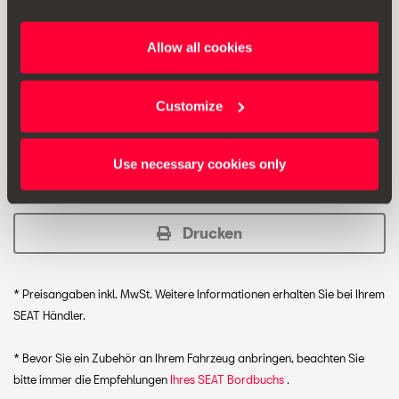
Multifunktions-Stecknüsse 1/4´´: 5-6-7-8-9-10-12-11-13
mm, 30 Bits 1/4´´ 25 mm: TORX: T10-T15-T20-T25-T27-
T30-T40, SCHLITZ: 3-4-5-6-7, SECHSKANT: 2-2.5-3-4-5-
Allow all cookies
6, KREUZSCHLITZ: PH1 (2 St.), PH2 (2 St.), PH3 (2 St.)
POZIDRIVE: PZ1 (2 St.), PZ2 (2 St.), PZ3 (2 St.) und
Transportkoffer.
Customize
Use necessary cookies only
Unverbindliche Preisempfehlung:
147.83 € *
Drucken
* Preisangaben inkl. MwSt. Weitere Informationen erhalten Sie bei Ihrem
SEAT Händler.
* Bevor Sie ein Zubehör an Ihrem Fahrzeug anbringen, beachten Sie
bitte immer die Empfehlungen
Ihres SEAT Bordbuchs
.