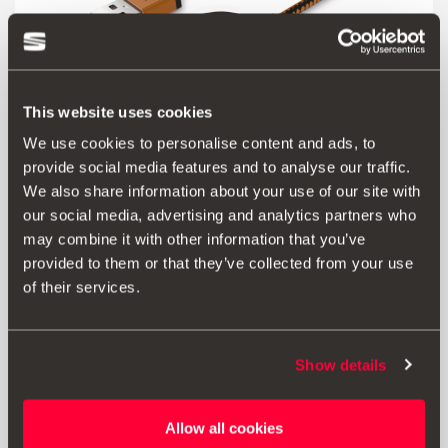
This website uses cookies
We use cookies to personalise content and ads, to
provide social media features and to analyse our traffic.
We also share information about your use of our site with
our social media, advertising and analytics partners who
Produkt
may combine it with other information that you’ve
provided to them or that they’ve collected from your use
3-in-1-MFI-Kabel: USB Typ C, Micro-USB und Lightning-
of their services.
Kabel (Apple) im 3-in-1-Design zum gleichzeitigen Laden
und Übertragen von Daten.
Datenübertragungsrate bis zu 480 Mbit/s
Show details
Ausgang: 2,4 A
Kabellänge: 1 Meter • USB-Adapter auf Typ C mit
Aluminiumgehäuse
Allow all cookies