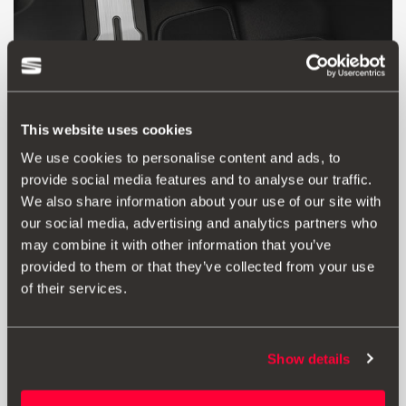
This website uses cookies
We use cookies to personalise content and ads, to
provide social media features and to analyse our traffic.
We also share information about your use of our site with
Produkt
Unterlagen
our social media, advertising and analytics partners who
may combine it with other information that you’ve
Die Aluminiumpedale unterstreichen nicht nur den
provided to them or that they’ve collected from your use
sportlichen Charakter Ihres SEAT, sondern sorgen dank
of their services.
ihrer Gummioberfläche auch für zusätzlichen Grip und
ein sportlicheres Fahrgefühl.
Wichtig: Fußablage nicht im Lieferumfang enthalten.
Show details
Zusatzinformation: Die OT-Nummer der Fußablage lautet