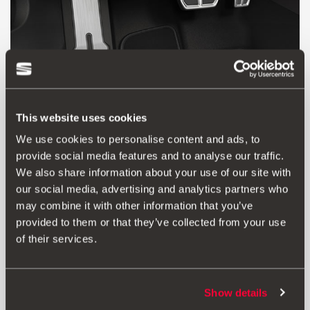
This website uses cookies
We use cookies to personalise content and ads, to
provide social media features and to analyse our traffic.
We also share information about your use of our site with
Produkt
Dokumenty
our social media, advertising and analytics partners who
may combine it with other information that you’ve
Nejenže vyzdvihují sportovní charakter vašeho vozu SEAT,
provided to them or that they’ve collected from your use
hliníkové pedály mají také gumových povrch, který
of their services.
poskytuje extra přilnavost a zlepšuje pocit ze sportovní
jízdy.
Důležité: Součástí produktu není opěrka nohy.
Show details