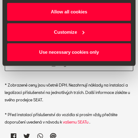
Dodatečné informace: označení pro opěrku nohy je
5FA071750 3Q7 (není kompatibilní s modely: CUPRA Born,
Allow all cookies
SEAT IBIZA, SEAT ARONA).
Customize
Doporučená prodejní cena:
1569.00 Kč *
Use necessary cookies only
Vytisknout
* Zobrazené ceny jsou včetně DPH. Nezahrnují náklady na instalaci a
legalizaci příslušenství na jednotlivých trzích. Další informace získáte u
svého prodejce SEAT.
* Před instalací příslušenství do vozidla si prosím vždy přečtěte
doporučení uvedená v návodu k
vašemu SEATu
.