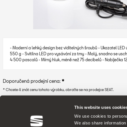
- Moderní a lehký design bez viditelných šroubů - Ukazatel LED 
550 g - Svítilna LED pro vysávání za tmy - Malý, snadno se usch
4 500 pascalů - Mírný hluk, méně než 75 decibelů - Nabíječka 1
Doporučená prodejní cena:
*
* Chcete-li znát cenu tohoto výrobku, obraťte se na prodejce SEAT.
* Před instalací příslušenství do vozidla si prosím vždy přečtěte doporuče
This website uses cookie
We use cookies to personal
We also share information 
7
/
8
/
2026