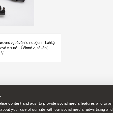
úrovně vysávání a nabíjení - Lehký
ová v autě. - Účinné vysávání,
2 V
ní uvedená v návodu k
vašemu SEATu
.
s
ise content and ads, to provide social media features and to anal
about your use of our site with our social media, advertising and