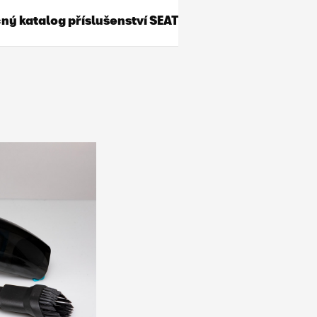
ý katalog příslušenství SEAT