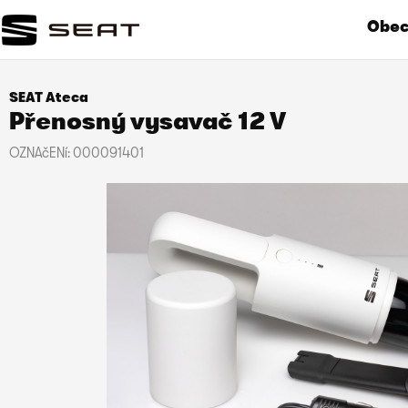
Obecn
SEAT Ateca
Přenosný vysavač 12 V
OZNAčENí:
000091401