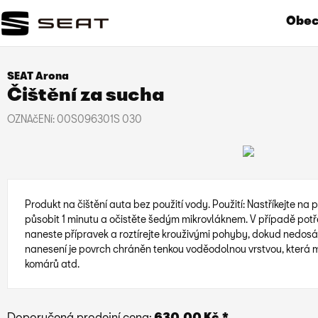
Obecn
SEAT Arona
Čištění za sucha
OZNAčENí:
00S096301S 030
Produkt na čištění auta bez použití vody. Použití: Nastříkejte na 
působit 1 minutu a očistěte šedým mikrovláknem. V případě potř
naneste přípravek a roztírejte krouživými pohyby, dokud nedos
nanesení je povrch chráněn tenkou voděodolnou vrstvou, která mi
komárů atd.
Doporučená prodejní cena:
630.00 Kč *