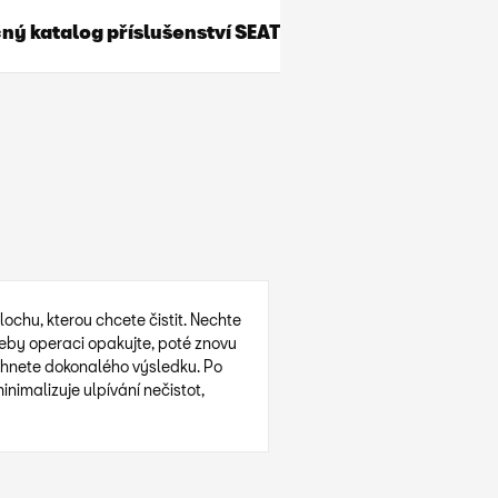
ý katalog příslušenství SEAT
plochu, kterou chcete čistit. Nechte
eby operaci opakujte, poté znovu
áhnete dokonalého výsledku. Po
nimalizuje ulpívání nečistot,