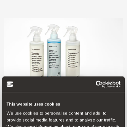
This website uses cookies
We use cookies to personalise content and ads, to
000071980BPADA
provide social media features and to analyse our traffic.
Sada pro zimní údržbu
We also share information about your use of our site with