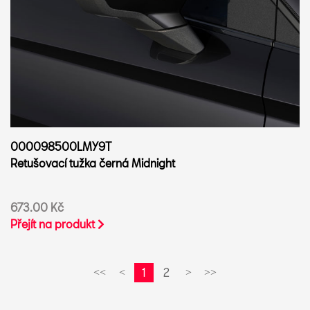
000098500LMY9T
Retušovací tužka černá Midnight
673.00 Kč
Přejít na produkt
1
2
<<
<
>
>>