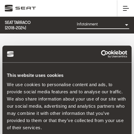
SEAT TARRACO
(2018-2024)
KATEGORIE: INFOTAINMENT
This website uses cookies
We use cookies to personalise content and ads, to
provide social media features and to analyse our traffic.
We also share information about your use of our site with
our social media, advertising and analytics partners who
may combine it with other information that you’ve
Uspořádat podle:
provided to them or that they’ve collected from your use
Datum představení
|
A-Z
|
Z-A
|
Cena vzes.
|
Cena sest.
of their services.
No Results