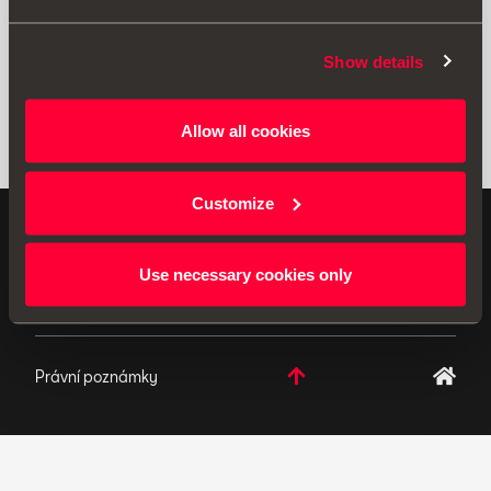
Show details
Allow all cookies
Customize
ORIGINÁLNÍ PŘÍSLUŠENSTVÍ - SEAT neustále vyvíjí své
produkty a vyhrazuje si právo provádět změny ve
Use necessary cookies only
specifikacích.
Právní poznámky